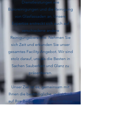
Dienstleistungen wie
Büroreinigungen und die Reinigung
von Glasfassaden an. Unsere
Expertise erstreckt sich auch auf
verschiedene andere
Reinigungsbereiche. Nehmen Sie
sich Zeit und erkunden Sie unser
gesamtes Facility-Angebot. Wir sind
stolz darauf, uns als die Besten in
Sachen Sauberkeit und Glanz zu
präsentieren.
Unser Ziel ist es, gemeinsam mit
Ihnen die bestmögliche, individuell
auf Ihre Bedürfnisse zugeschnittene
Lösung im Bereich Facility